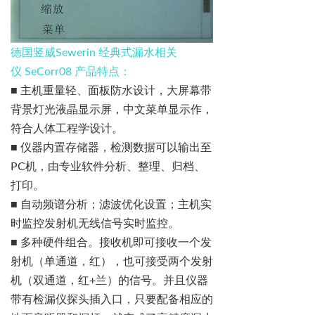
德国竖威
Sewerin
经典式漏水相关
仪
SeCorr08
产品特点：
■
主机重量轻、面板防水设计，大屏幕
带
背景
灯光液晶显示屏，中文菜单显示作，
符合人体工程学设计。
■
仪器内置存储器，检测数据可以输出至
PC
机，由专业软件分析、整理、归档、
打印。
■
自动频谱分析；滤波优化设置；主机实
时监控发射机无线信号实时监控。
■
多种硬件组合。接收机即可接收一个发
射机（单通道，红），也可接受两个发射
机（双通道，红
+
兰）的信号。并且仪器
带有检漏仪探头插入口，只要配备相应的