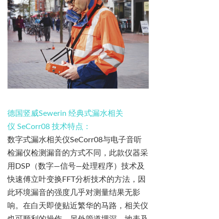
德国竖威
Sewerin
经典式漏水相关
仪
SeCorr08
技术特点：
数字式漏水相关仪
SeCorr08
与电子音听
检漏仪
检测漏音的
方式不同，此款仪器采
用
DSP
（数字
—
信号
—
处理程序）技术及
快速傅立叶变换
FFT
分析技术的方
法，因
此
环境漏音的
强度几乎对测量结果无影
响。在白天即使贴近繁华的马路，相关仪
也可顺利的操作。另外管道埋深、地表及