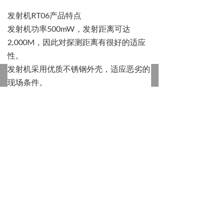
发射机
RT06
产品特点
发射机功率
500mW
，发射距离可达
2,000M
，因此对探测距离有很好的适应
性。
发射机采用优质不锈钢外壳，适应恶劣的
낀
뀵
넙
뀁
끈
首页
产品
行业
关于我们
认证
现场条件。
发射机能够自动显示电量。
德国竖威
Sewerin
经典式漏水相关
仪
SeCorr08
产品应用：
■
供水管网漏点准确定位。
■
热力管网漏点准确定位。
■
其他承压的流体管网漏点准确定位。