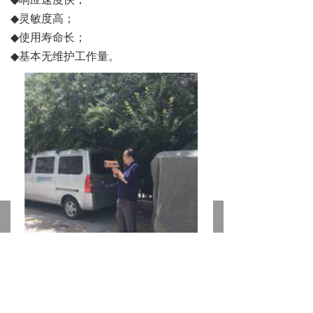
响应速度快；
◆
灵敏度高；
◆
使用寿命长；
◆
基本无维护工作量。
낀
뀵
넙
뀁
끈
首页
产品
行业
关于我们
认证
德国竖威
Sewerin
便携式激光甲烷遥测仪