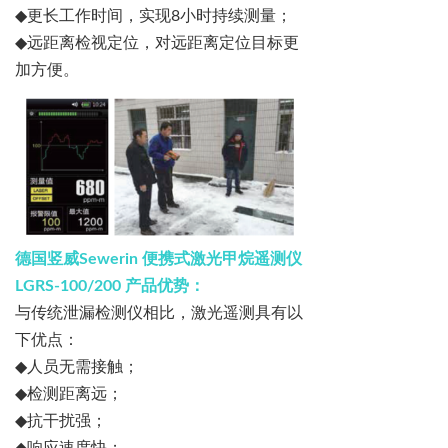
◆
更长工作时间，实现
8
小时持续测量；
◆
远距离检视定位，对远距离定位目标更
加方便。
德国竖威
Sewerin
便携式激光甲烷遥测仪
LGRS-100/200
产品优势：
与传统泄漏检测仪相比，激光遥测具有以
下优点：
◆
人员无需接触；
◆
检测距离远；
◆
抗干扰强；
◆