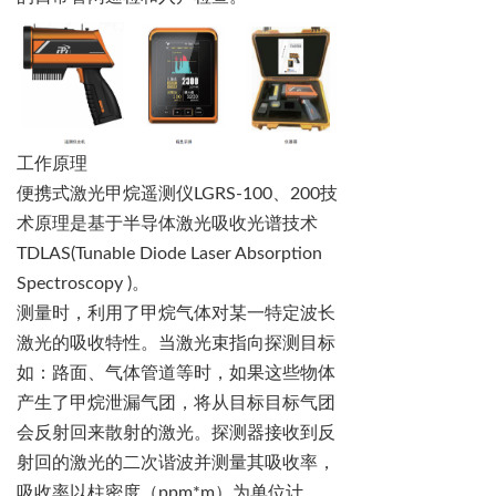
工作原理
便携式激光甲烷遥测仪
LGRS-100
、
200
技
术原理是基于半导体激光吸收光谱技术
TDLAS(Tunable Diode Laser Absorption
Spectroscopy )
。
测量时，利用了甲烷气体对某一特定波长
激光的吸收特性。当激光束指向探测目标
如：路面、气体管道等时，如果这些物体
产生了甲烷泄漏气团，将从
目标目标
气团
会反射回来散射的激光。探测器接收到反
射回的激光的二次谐波并测量其吸收率，
吸收率以柱密度（
ppm*m
）为单位计。