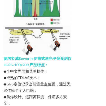
德国竖威
Sewerin
便携式激光甲烷遥测仪
LGRS-100/200
产品特点：
◆
全中文界面和菜单操作；
◆
成熟的
TDLAS
技术；
◆
GPS
定位记录当前测量点位置，通过无
线传输至个人电脑；
◆
防爆设计、远距离探测，保证多方安
全；