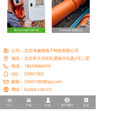
Detection 探测定位
BioGas生物制气和环保
公司名称：
北京泽威德电子科技有限公司
地址：
北京市大兴区礼贤镇大礼路2号二层
电话：
18610066978
QQ：
25001583
邮箱：
25001583@qq.com
网址：
bjzwd.com.cn
낀
뀵
넙
뀁
끈
首页
产品
行业
关于我们
认证
版权所有© 北京泽威德电子科技有限公司
京ICP备2022015426号